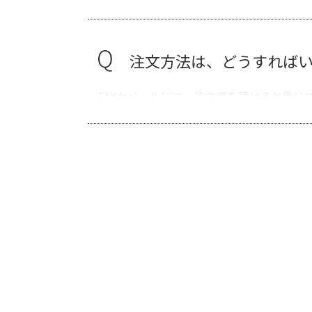
注文方法は、どうすれば
FAXかメールにて、注文書を頂けると幸い
CADデータが無くとも、
無くても大丈夫です。頂けると助かります
表面処理も含め、対応し
もちろん表面処理も、協力メーカー様にお